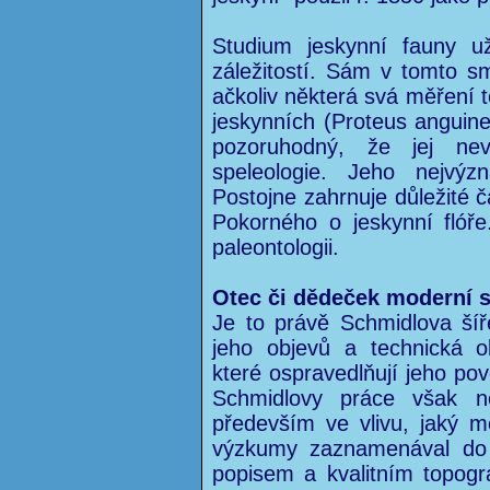
Studium jeskynní fauny už
záležitostí. Sám v tomto s
ačkoliv některá svá měření t
jeskynních (Proteus anguine
pozoruhodný, že jej nev
speleologie. Jeho nejvýz
Postojne zahrnuje důležité č
Pokorného o jeskynní flóře.
paleontologii.
Otec či dědeček moderní 
Je to právě Schmidlova šíře
jeho objevů a technická o
které ospravedlňují jeho po
Schmidlovy práce však n
především ve vlivu, jaký 
výzkumy zaznamenával do 
popisem a kvalitním topog