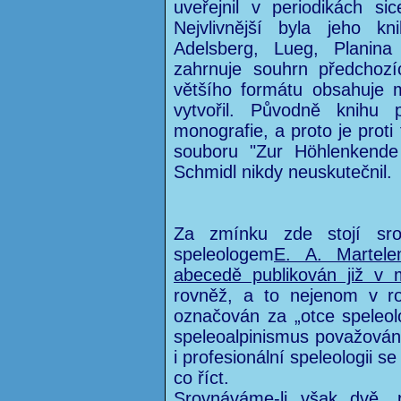
uveřejnil v periodikách sic
Nejvlivnější byla jeho 
Adelsberg, Lueg, Planin
zahrnuje souhrn předchoz
většího formátu obsahuje m
vytvořil. Původně knihu p
monografie, a proto je proti
souboru "Zur Höhlenkende
Schmidl nikdy neuskutečnil.
Za zmínku zde stojí sr
speleologem
E. A. Martele
abecedě publikován již v m
rovněž, a to nejenom v ro
označován za „otce speleolo
speleoalpinismus považová
i profesionální speleologii s
co říct.
Srovnáváme-li však dvě, p