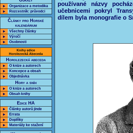
Odkazy
používané názvy pocháze
Organizace a metodika
učebnicemi pokryl Trans
Rozcestník: průvodci
dílem byla monografie o S
Články pro Horské
kalendárium
Všechny články
Výročí
Osobnosti
Knihy edice
Horolezecká Abeceda
Horolezecká abeceda
O knize a autorech
Koncepce a obsah
Objednávka
Hory a sníh
O knize a autorech
Obsah knihy
Edice HA
Články autorů jinde
Errata
Doplňky
Materiály ke stažení