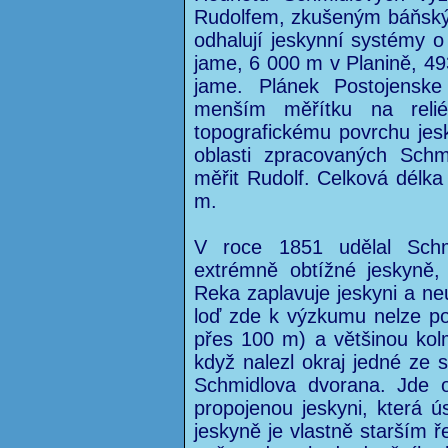
Rudolfem, zkušeným báňský
odhalují jeskynní systémy 
jame, 6 000 m v Planině, 4
jame. Plánek Postojenske
menším měřítku na reli
topografickému povrchu jes
oblasti zpracovaných Sch
měřit Rudolf. Celková délk
m.
V roce 1851 udělal Schm
extrémně obtížné jeskyně,
Reka zaplavuje jeskyni a ne
loď zde k výzkumu nelze pou
přes 100 m) a většinou kol
když nalezl okraj jedné ze 
Schmidlova dvorana. Jde 
propojenou jeskyni, která ú
jeskyně je vlastně starším 