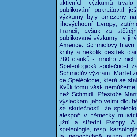
aktivních výzkumů trvalo
publikování pokračoval je
výzkumy byly omezeny na u
jihovýchodní Evropy, zatí
Francii, avšak za stěžej
publikované výzkumy i v jin
Americe. Schmidlovy hlavní 
knihy a několik desítek čl
780 článků - mnoho z nich 
Speleologická společnost z
Schmidlův význam; Martel zal
de Spéléologie, která se st
Kvůli tomu však nemůžeme říc
než Schmidl. Přestože Marte
výsledkem jeho velmi dlouh
se skutečností, že speleolo
alespoň v německy mluvící
jižní a střední Evropy. A
speleologie, resp. karsolog
je nepochybně nutno přič