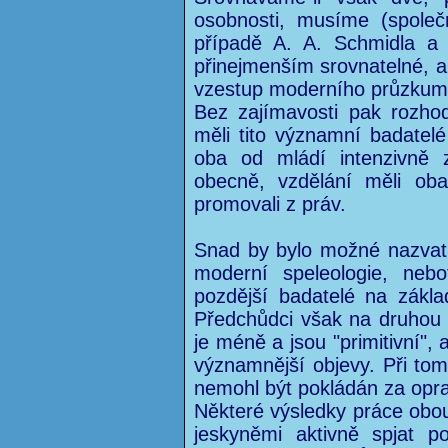
osobnosti, musíme (spole
případě A. A. Schmidla 
přinejmenším srovnatelné, a 
vzestup moderního průzkumu j
Bez zajímavosti pak rozhod
měli tito významní badatelé
oba od mládí intenzivně z
obecně, vzdělání měli ob
promovali z práv.
Snad by bylo možné nazvat
moderní speleologie, nebo
pozdější badatelé na zákl
Předchůdci však na druhou s
je méně a jsou "primitivní",
významnější objevy. Při tom
nemohl být pokládán za op
Některé výsledky práce obou
jeskyněmi aktivně spjat p