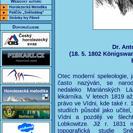
Webovky autorů
Horolezecká Metodika
Paličův „Sněhoblog“
Stránky Ivy Filové
Doporučujeme
Dr. Ant
(18. 5. 1802 Königswar
Otec moderní speleologie, j
často nazýván, se narod
nedaleko Mariánských Lá
lékárníka. V letech 1819 až 
právo ve Vídni, kde také r. 
studiích působil jako učite
Vídni a později ve šlech
Lobkowitze. Již r. 1831 
topografická studie Sn