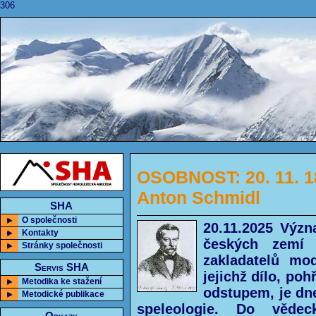
306
OSOBNOST: 20. 11. 1
Anton Schmidl
SHA
O společnosti
20.11.2025 Výz
Kontakty
českých zemí 
Stránky společnosti
zakladatelů mod
Servis SHA
jejichž dílo, p
Metodika ke stažení
odstupem, je dne
Metodické publikace
speleologie. Do vědec