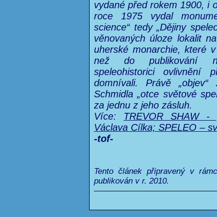
vydané před rokem 1900, i o
roce 1975 vydal monumen
science“ tedy „Dějiny speleo
věnovaných úloze lokalit 
uherské monarchie, které v d
než do publikování ne
speleohistorici ovlivnění
domnívali. Právě „objev“
Schmidla „otce světové spel
za jednu z jeho zásluh.
Více:
TREVOR SHAW - por
Václava Cílka; SPELEO – sv
-tof-
Tento článek připravený v rám
publikován v r. 2010.