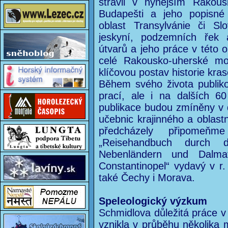
strávil v nynějším Rakou
Budapešti a jeho popisné
oblast Transylvánie či Sl
jeskyní, podzemních řek 
útvarů a jeho práce v této 
celé Rakousko-uherské mon
klíčovou postav historie kra
Během svého života publik
prací, ale i na dalších 60
publikace budou zmíněny v d
učebnic krajinného a oblast
předcházely připomeňme
„Reisehandbuch durch 
Nebenländern und Dalma
Constantinopel“ vydavý v 
také Čechy i Morava.
Speleologický výzkum
Schmidlova důležitá práce v 
vznikla v průběhu několika m