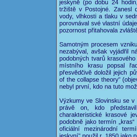
jeskyně (po dobu 24 hodin
tržiště v Postojné. Zanesl
vody, vlhkosti a tlaku v sed
porovnával své vlastní údaje
pozornost přitahovala zvlášt
Samotným procesem vzniku a
nezabýval, avšak vyjádřil n
podobných tvarů krasového r
místního krasu popsal řa
přesvědčivě doložil jejich 
of the collapse theory" (obje
nebyl první, kdo na tuto mož
Výzkumy ve Slovinsku se v Sc
právě on, kdo představil
charakteristické krasové je
podobně jako termín „kras“ 
oficiální mezinárodní term
jeskyní" použil r. 1850 jako 