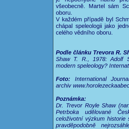
všeobecně. Martel sám Sch
oboru.
V každém případě byl Schm
chápal speleologii jako jed
celého vědního oboru.
Podle článku Trevora R. S
Shaw T. R., 1978: Adolf S
modern speleology? Internat
Foto:
International Journa
archiv www.horolezeckaabec
Poznámka:
Dr. Trevor Royle Shaw (nar.
Petrboka udělované Česk
celoživotní výzkum historie s
pravděpodobně nejrozsáhle