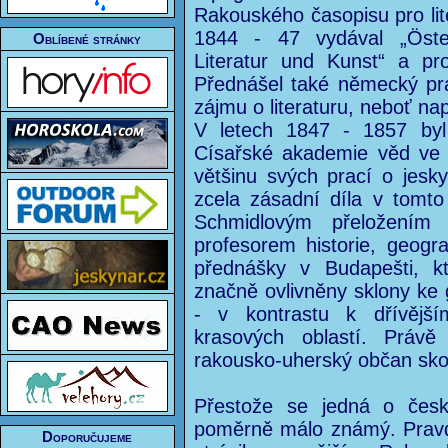
Rakouského časopisu pro lit
1844 - 47 vydával „Öster
Oblíbené stránky
Literatur und Kunst“ a pr
Přednášel také německý pr
zájmu o literaturu, neboť nap
V letech 1847 - 1857 byl
Císařské akademie věd ve V
většinu svých prací o jesk
zcela zásadní díla v tomto
Schmidlovým přeložením
profesorem historie, geogra
přednášky v Budapešti, k
značně ovlivněny sklony ke g
- v kontrastu k dřívější
krasových oblastí. Právě
rakousko-uherský občan sko
Přestože se jedná o čes
poměrně málo známý. Pravd
Doporučujeme