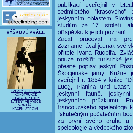
publikací uveřejnil v let
sedmiletého "krasového" a
jeskynním oblastem Slovin
studiím ze 17. století, a
příspěvku k jejich poznání.
VÝŠKOVÉ PRÁCE
Začal pracovat na přes
Zaznamenával jednak své vla
přítele Ivana Rudolfa. Zvlá
pouze rozšířit turistické j
přesné popisy jeskyní Pos
Škocjanske jamy, Križne j
zveřejnil r. 1854 v knize "
Lueg, Planina und Laas".
FASÁDY, STŘECHY
jeskynní fauně, jeskynní
KONSTRUKCE
DILATAČNÍ SPÁRY
jeskynního průzkumu. P
NÁTĚRY VE VÝŠCE
MONTÁŽE
francouzského speleologa ko
KÁCENÍ STROMŮ
"skutečným počátečním bod
za první svého druhu a 
speleologie a vědeckého zko