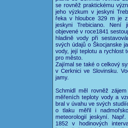
se rovněž praktickému výz
jeho výzkum v jeskyni Treb
řeka v hloubce 329 m je z
jeskyni Trebiciano. Není
objevené v roce1841 sestoup
hladině vody při sestavov
svých údajů o Škocjanske ja
vody, její teplotu a rychlost 
pro město.
Zajímal se také o celkový s
v Cerknici ve Slovinsku. V
jamy.
Schmidl měl rovněž zájem 
měřeních teploty vody a vzdu
bral v úvahu ve svých studií
o tlaku měřil i nadmořsk
meteorologií jeskyní. Např
1852 v hodinových interva