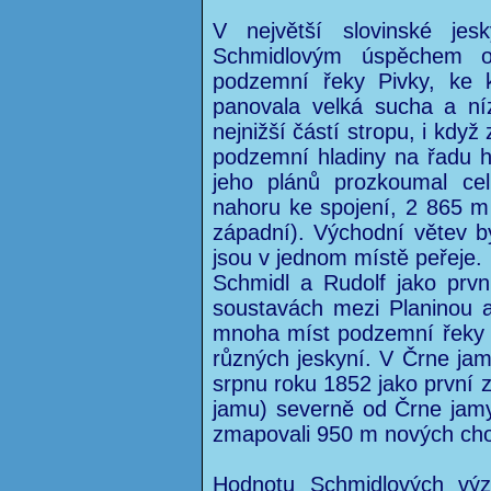
V největší slovinské jes
Schmidlovým úspěchem ob
podzemní řeky Pivky, ke 
panovala velká sucha a ní
nejnižší částí stropu, i kdy
podzemní hladiny na řadu h
jeho plánů prozkoumal ce
nahoru ke spojení, 2 865 m
západní). Východní větev by
jsou v jednom místě peřeje.
Schmidl a Rudolf jako první
soustavách mezi Planinou a
mnoha míst podzemní řeky j
různých jeskyní. V Črne ja
srpnu roku 1852 jako první z
jamu) severně od Črne jamy
zmapovali 950 m nových chod
Hodnotu Schmidlových vý