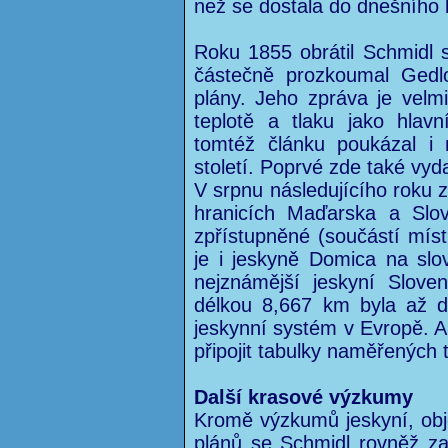
než se dostala do dnešního 
Roku 1855 obrátil Schmidl
částečně prozkoumal Gedlo
plány. Jeho zpráva je velm
teplotě a tlaku jako hla
tomtéž článku poukázal i 
století. Poprvé zde také vyd
V srpnu následujícího roku 
hranicích Maďarska a Slov
zpřístupněné (součástí mí
je i jeskyně Domica na slov
nejznámější jeskyní Slove
délkou 8,667 km byla až d
jeskynní systém v Evropě. 
připojit tabulky naměřených 
Další krasové výzkumy
Kromě výzkumů jeskyní, obj
plánů se Schmidl rovněž za