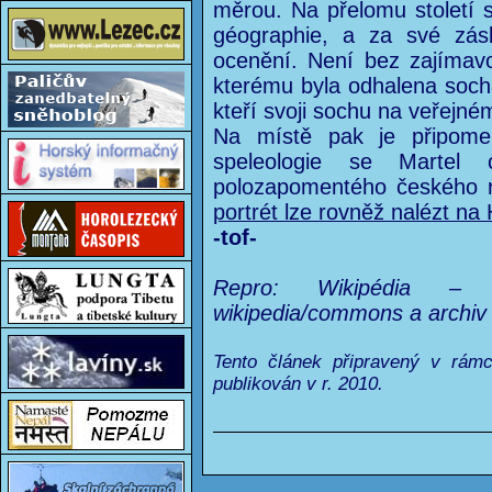
měrou. Na přelomu století 
géographie, a za své zásl
ocenění. Není bez zajímavo
kterému byla odhalena soch
kteří svoji sochu na veřejné
Na místě pak je připome
speleologie se Martel 
polozapomentého českého
portrét lze rovněž nalézt n
-tof-
Repro: Wikipédia – O
wikipedia/commons a archi
Tento článek připravený v rám
publikován v r. 2010.