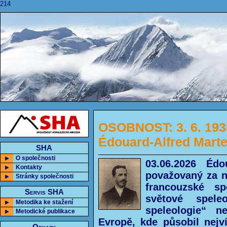
214
OSOBNOST: 3. 6. 193
Édouard-Alfred Marte
SHA
O společnosti
03.06.2026 Édo
Kontakty
považovaný za n
Stránky společnosti
francouzské sp
Servis SHA
světové spele
Metodika ke stažení
speleologie“ 
Metodické publikace
Evropě, kde působil nejví