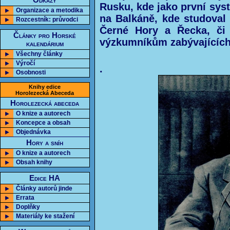
Odkazy
Rusku, kde jako první sys
Organizace a metodika
na Balkáně, kde studoval
Rozcestník: průvodci
Černé Hory a Řecka, či
Články pro Horské
výzkumníkům zabývajících
kalendárium
Všechny články
Výročí
.
Osobnosti
Knihy edice
Horolezecká Abeceda
Horolezecká abeceda
O knize a autorech
Koncepce a obsah
Objednávka
Hory a sníh
O knize a autorech
Obsah knihy
Edice HA
Články autorů jinde
Errata
Doplňky
Materiály ke stažení