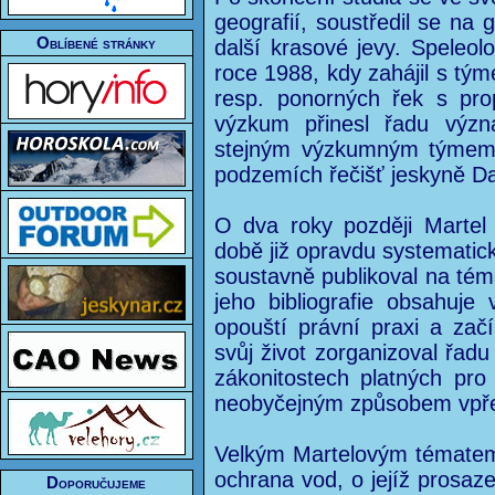
geografií, soustředil se na 
Oblíbené stránky
další krasové jevy. Speleol
roce 1988, kdy zahájil s t
resp. ponorných řek s prop
výzkum přinesl řadu výz
stejným výzkumným týmem j
podzemích řečišť jeskyně Dar
O dva roky později Martel 
době již opravdu systemati
soustavně publikoval na téma
jeho bibliografie obsahuj
opouští právní praxi a zač
svůj život zorganizoval řad
zákonitostech platných pro
neobyčejným způsobem vpř
Velkým Martelovým tématem 
ochrana vod, o jejíž prosaze
Doporučujeme