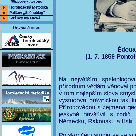
Webovky autorů
Horolezecká Metodika
Paličův „Sněhoblog“
Stránky Ivy Filové
Doporučujeme
Édouar
(1. 7. 1859 Ponto
Na největším speleologo
přírodním vědám věnoval po
v tom nejlepším slova smyslu
vystudoval právnickou fakult
Přírodovědou a zejména geog
jeskyně navštívil s rodič
Německu, Rakousku a Itálii.
Po skončení studia se ve s