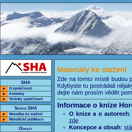
Materiály ke stažení
Zde na tomto místě budou po
SHA
Kdybyste tu postrádali nějak
O společnosti
dejte nám prosím vědět pom
Kontakty
Stránky společnosti
Informace o knize Ho
Servis SHA
O knize a o autorech
Metodika ke stažení
Metodické publikace
zde
Koncepce a obsah
:
st
Odkazy