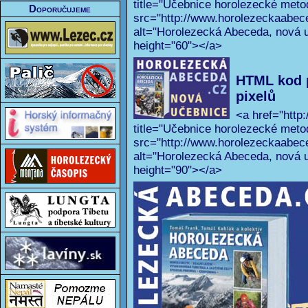
title="Učebnice horolezecké met
Doporučujeme
src="http://www.horolezeckaabec
alt="Horolezecká Abeceda, nová u
height="60"></a>
HTML kod 
pixelů
<a href="http
title="Učebnice horolezecké met
src="http://www.horolezeckaabec
alt="Horolezecká Abeceda, nová u
height="90"></a>