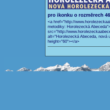
pro ikonku o rozměrech 46
<a href="http://www.horolezeckaa
metodiky: Horolezecká Abeceda"
src="http://www.horolezeckaabec
alt="Horolezecká Abeceda, nová u
height="60"></a>