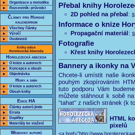
Organizace a metodika
Přebal knihy Horolez
Rozcestník: průvodci
2D pohled na přebal
:
s
Články pro Horské
kalendárium
Informace o knize Hor
Všechny články
Propagační materiál
:
s
Výročí
Osobnosti
Fotografie
Knihy edice
Křest knihy Horoleze
Horolezecká Abeceda
Horolezecká abeceda
O knize a autorech
Bannery a ikonky na V
Koncepce a obsah
Objednávka
Chcete-li umístit naše ikon
Hory a sníh
pouhým zkopírováním HTML
O knize a autorech
tuto podporu Vám budeme 
Obsah knihy
můžete stáhnout k sobě na
Edice HA
"tahat" z našich stránek (k 
Články autorů jinde
Errata
HTML ko
Doplňky
Materiály ke stažení
pixelů
Webovky autorů
<a href="http://www.horolezeckaa