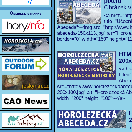
pixelů
Obrázek v
Oblíbené stránky
<a href="htt
title="Učebn
Abeceda"><img src="http://www.h
abeceda-150x113.jpg" alt="Horol
border="0" width="150" height="1
HTML
200x
<a hr
title
Abec
src="http://www.horolezeckaabec
200x100.jpg" alt="Horolezecká Ab
width="200" height="100"></a>
H
2
<