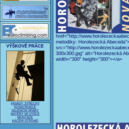
href="http://www.horolezeckaabec
metodiky: Horolezecká Abeceda"
VÝŠKOVÉ PRÁCE
src="http://www.horolezeckaabec
300x300.jpg" alt="Horolezecká Ab
width="300" height="300"></a>
FASÁDY, STŘECHY
KONSTRUKCE
DILATAČNÍ SPÁRY
NÁTĚRY VE VÝŠCE
MONTÁŽE
KÁCENÍ STROMŮ