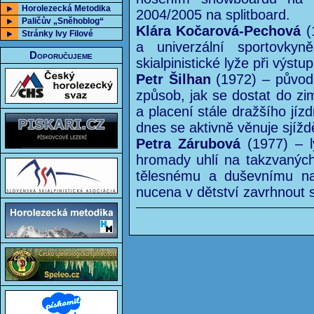
Horolezecká Metodika
2004/2005 na splitboard.
Paličův „Sněhoblog“
Klára Kočarová-Pechová
(
Stránky Ivy Filové
a univerzální sportovky
Doporučujeme
skialpinistické lyže při výst
Petr Šilhan
(1972) – původe
způsob, jak se dostat do zim
a placení stále dražšího jíz
dnes se aktivně věnuje sjížd
Petra Zárubová
(1977) – ly
hromady uhlí na takzvanýc
tělesnému a duševnímu na
nucena v dětství zavrhnout