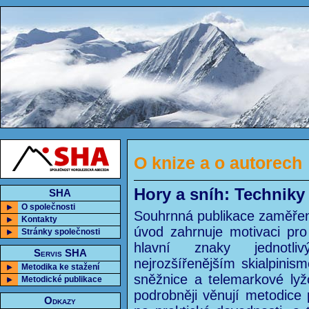
O knize a o autorech
Hory a sníh: Technik
SHA
O společnosti
Souhrnná publikace zaměře
Kontakty
úvod zahrnuje motivaci pr
Stránky společnosti
hlavní znaky jednotliv
Servis SHA
nejrozšířenějším skialpinis
Metodika ke stažení
sněžnice a telemarkové lyžo
Metodické publikace
podrobněji věnují metodic
Odkazy