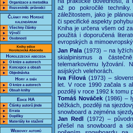
na praktické dovednosti, a
Organizace a metodika
až po pokročilé techniky
Rozcestník: průvodci
záležitostem, jako je plánov
Články pro Horské
či specifické aspekty pohybu
kalendárium
Kniha je určena všem od začá
Všechny články
Výročí
použitá i doporučená litera
Osobnosti
evropských a mimoevropský
Knihy edice
Jan Pala
(1973) – na lyžích 
Horolezecká Abeceda
Horolezecká abeceda
skialpinismus a částeč
O knize a autorech
telemarkovému lyžování. 
Koncepce a obsah
asijských velehorách.
Objednávka
Iva Filová
(1973) – slovensk
Hory a sníh
let. V roce 1990 začala s ak
O knize a autorech
Obsah knihy
později v roce 1992 k tomu p
Tomáš Nováček
(1986) – ly
Edice HA
běžkách, později na sjezdový
Články autorů jinde
Errata
snowboard a zejména sjezdy
Doplňky
Jan Redl
(1972) – původně
Materiály ke stažení
přešel na snowboard a ski
Webovky autorů
nošením snowboardu na z