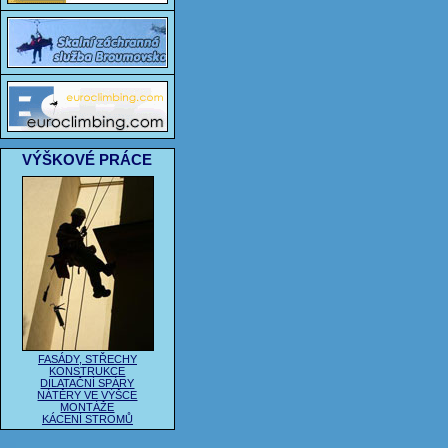
VÝŠKOVÉ PRÁCE
FASÁDY, STŘECHY
KONSTRUKCE
DILATAČNÍ SPÁRY
NÁTĚRY VE VÝŠCE
MONTÁŽE
KÁCENÍ STROMŮ