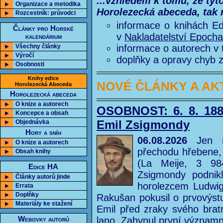
...vzhledem k tomu, že tyt
Organizace a metodika
Horolezecká abeceda, tak 
Rozcestník: průvodci
informace o knihách E
Články pro Horské
v
Nakladatelství Epocha
kalendárium
Všechny články
informace o autorech v 
Výročí
doplňky a opravy chyb zj
Osobnosti
Knihy edice
NOVÉ ČLÁNKY A AK
Horolezecká Abeceda
Horolezecká abeceda
O knize a autorech
OSOBNOST: 6. 8. 1885
Koncepce a obsah
Emil Zsigmondy
Objednávka
Hory a sníh
06.08.2026
Jen n
O knize a autorech
přechodu hřebene, 
Obsah knihy
(La Meije, 3 98
Edice HA
Zsigmondy podnik
Články autorů jinde
horolezcem Ludwig
Errata
Doplňky
Rakušan pokusil o prvovýstu
Materiály ke stažení
Emil před zraky svého bratra
Webovky autorů
lano. Zahynul první významn