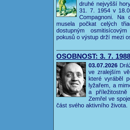
druhé nejvyšší hor
31. 7. 1954 v 18.00
Compagnoni. Na d
musela počkat celých třia
dostupným osmitisícový
pokusů o výstup drží mezi o
OSOBNOST: 3. 7. 1988
03.07.2026
Dráž
ve zralejším vě
které vyráběl p
lyžařem, a mimo
a příležitostně
Zemřel ve spoje
část svého aktivního života.