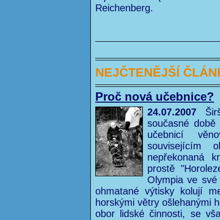
Reichenberg.
NEJČTENĚJŠÍ ČLÁN
Proč nová učebnice?
24.07.2007
Širš
současné době 
učebnicí věn
souvisejícím 
nepřekonaná kn
prostě "Horolez
Olympia ve své 
ohmatané výtisky kolují m
horskými větry ošlehanými ho
obor lidské činnosti, se vš