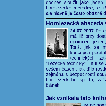
dodnes sloužit jako jeden
horolezecké metodice, je z
ale hlavně je často obtížně
Horolezecká abeceda 
24.07.2007
Po ce
má již brzy dos
opomíjen jeden
Totiž, jak se 
koncepce počítal
technických zá
"Lezecké techniky". Titul se
ovšem časem, jak dílo rostl
zejména s bezpečností souvis
horolezeckého sportu, za
článek
Jak vznikala tato knih
24.07.200