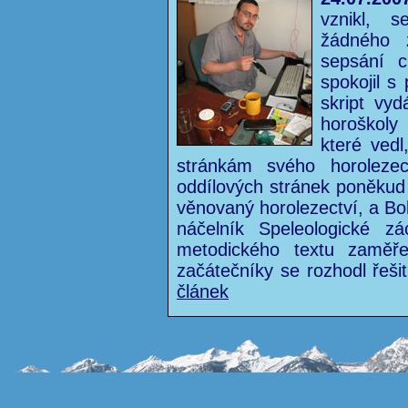
vznikl, 
žádného 
sepsání c
spokojil s
skript vyd
horoškoly
které ved
stránkám svého horoleze
oddílových stránek poněkud 
věnovaný horolezectví, a Bo
náčelník Speleologické z
metodického textu zaměře
začátečníky se rozhodl řeši
článek