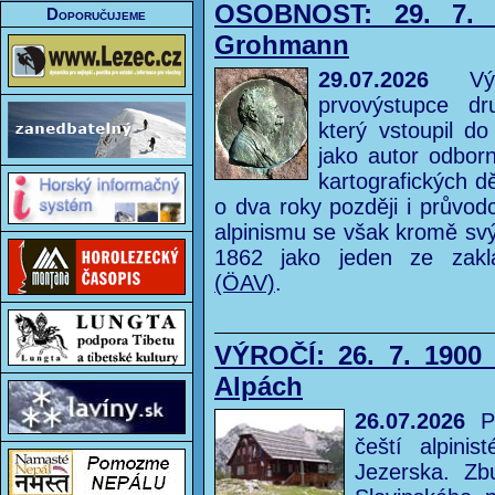
OSOBNOST: 29. 7. 
Doporučujeme
Grohmann
29.07.2026
Význ
prvovýstupce dr
který vstoupil do
jako autor odborn
kartografických d
o dva roky později i průvodc
alpinismu se však kromě sv
1862 jako jeden ze zak
(ÖAV)
.
VÝROČÍ: 26. 7. 1900 
Alpách
26.07.2026
Pr
čeští alpini
Jezerska. Zb