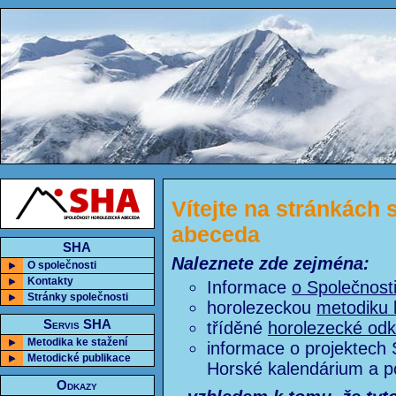
Vítejte na stránkách
abeceda
SHA
Naleznete zde zejména:
O společnosti
Kontakty
Informace
o Společnost
Stránky společnosti
horolezeckou
metodiku 
Servis SHA
tříděné
horolezecké od
Metodika ke stažení
informace o projektech 
Metodické publikace
Horské kalendárium a p
Odkazy