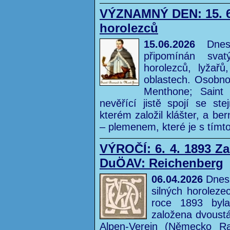
VÝZNAMNÝ DEN: 15. 6.
horolezců
15.06.2026
Dnes 
připomínán sva
horolezců, lyžař
oblastech. Osobno
Menthone; Saint 
nevěřící jistě spojí se s
kterém založil klášter, a b
– plemenem, které je s tímt
VÝROČÍ: 6. 4. 1893 Za
DuÖAV: Reichenberg
06.04.2026
Dnes 
silných horolez
roce 1893 byla
založena dvoustá
Alpen-Verein (Německo R