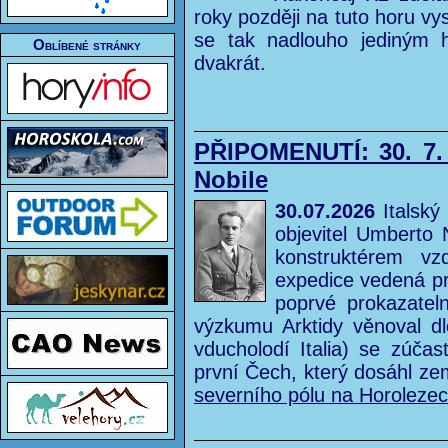
roky později na tuto horu vy
se tak nadlouho jediným h
Oblíbené stránky
dvakrát.
PŘIPOMENUTÍ: 30. 7.
Nobile
30.07.2026
Italský
objevitel Umberto 
konstruktérem v
expedice vedená p
poprvé prokazatel
výzkumu Arktidy věnoval d
vducholodí Italia) se zúčas
první Čech, který dosáhl z
severního pólu na Horoleze