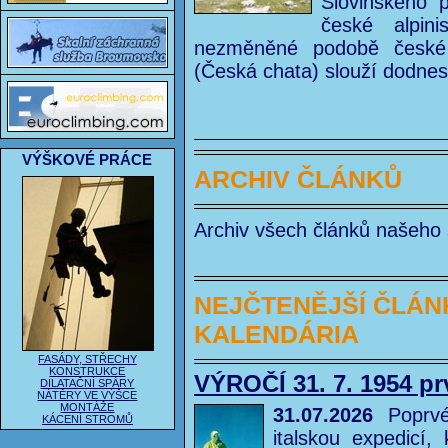
Slovinského 
české alpin
nezměněné podobě české
(Česká chata) slouží dodnes
VÝŠKOVÉ PRÁCE
ARCHIV ČLÁNKŮ
Archiv všech článků našeho
NEJČTENĚJŠÍ ČLÁ
KALENDÁRIA
FASÁDY, STŘECHY
KONSTRUKCE
VÝROČÍ 31. 7. 1954 p
DILATAČNÍ SPÁRY
NÁTĚRY VE VÝŠCE
MONTÁŽE
31.07.2026
Poprvé
KÁCENÍ STROMŮ
italskou expedicí,