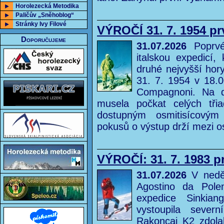
Horolezecká Metodika
Paličův „Sněhoblog“
Stránky Ivy Filové
VÝROČÍ 31. 7. 1954 p
Doporučujeme
31.07.2026
Poprvé
italskou expedicí,
druhé nejvyšší hor
31. 7. 1954 v 18.00
Compagnoni. Na d
musela počkat celých třia
dostupným osmitisícový
pokusů o výstup drží mezi o
VÝROČÍ: 31. 7. 1983 p
31.07.2026
V neděl
Agostino da Pole
expedice Sinkia
vystoupila sever
Rakoncaj K2 zdolal