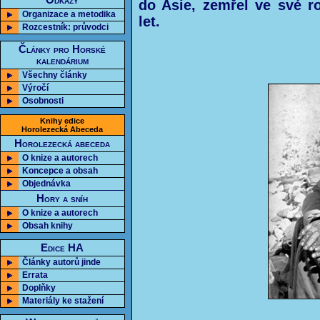
Odkazy
do Asie, zemřel ve své r
Organizace a metodika
let.
Rozcestník: průvodci
Články pro Horské
kalendárium
Všechny články
Výročí
Osobnosti
Knihy edice
Horolezecká Abeceda
Horolezecká abeceda
O knize a autorech
Koncepce a obsah
Objednávka
Hory a sníh
O knize a autorech
Obsah knihy
Edice HA
Články autorů jinde
Errata
Doplňky
Materiály ke stažení