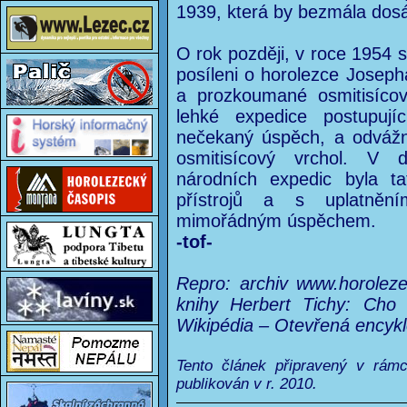
1939, která by bezmála dos
O rok později, v roce 1954
posíleni o horolezce Josep
a prozkoumané osmitisíco
lehké expedice postupují
nečekaný úspěch, a odváž
osmitisícový vrchol. V
národních expedic byla ta
přístrojů a s uplatněn
mimořádným úspěchem.
-tof-
Repro: archiv www.horolezec
knihy Herbert Tichy: Cho 
Wikipédia – Otevřená encykl
Tento článek připravený v rám
publikován v r. 2010.