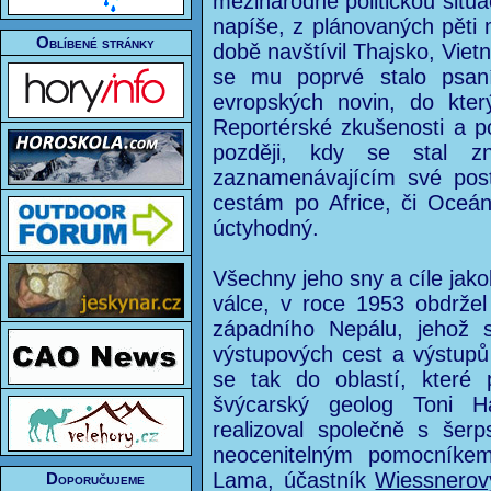
mezinárodně politickou situa
napíše, z plánovaných pěti 
Oblíbené stránky
době navštívil Thajsko, Viet
se mu poprvé stalo psaní
evropských novin, do kter
Reportérské zkušenosti a p
později, kdy se stal z
zaznamenávajícím své post
cestám po Africe, či Oceán
úctyhodný.
Všechny jeho sny a cíle jako
válce, v roce 1953 obdrže
západního Nepálu, jehož s
výstupových cest a výstupů
se tak do oblastí, které
švýcarský geolog Toni 
realizoval společně s šer
neocenitelným pomocník
Lama, účastník
Wiessnero
Doporučujeme