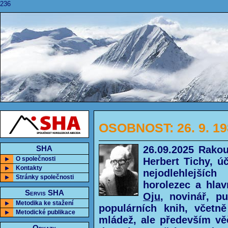
236
OSOBNOST: 26. 9. 19
26.09.2025 Rakou
SHA
O společnosti
Herbert Tichy, 
Kontakty
nejodlehlejší
Stránky společnosti
horolezec a hlav
Servis SHA
Oju
, novinář, p
Metodika ke stažení
populárních knih, včet
Metodické publikace
mládež, ale především vě