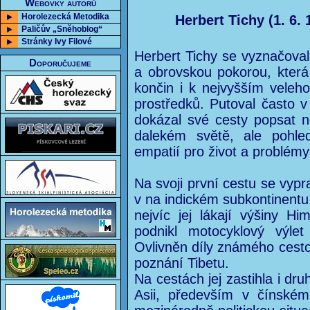
Webovky autorů
Horolezecká Metodika
Herbert Tichy (1. 6. 
Paličův „Sněhoblog“
Stránky Ivy Filové
Herbert Tichy se vyznačova
Doporučujeme
a obrovskou pokorou, která 
končin i k nejvyšším veleh
prostředků. Putoval často v
dokázal své cesty popsat 
dalekém světě, ale pohle
empatií pro život a problémy
Na svoji první cestu se vypra
v na indickém subkontinentu,
nejvíc jej lákají výšiny 
podnikl motocyklový výlet
Ovlivněn díly známého cesto
poznání Tibetu.
Na cestách jej zastihla i dru
Asii, především v čínském