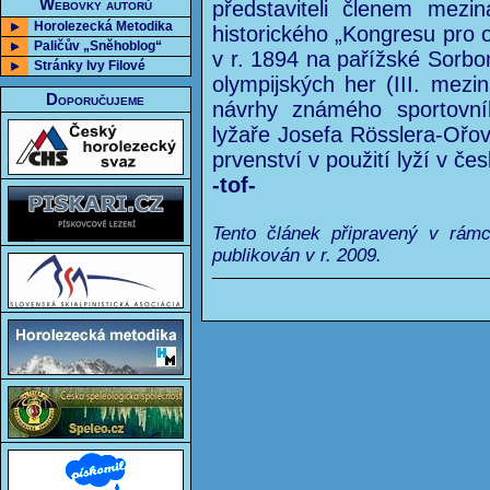
Webovky autorů
představiteli členem mezi
Horolezecká Metodika
historického „Kongresu pro
Paličův „Sněhoblog“
v r. 1894 na pařížské Sorbonn
Stránky Ivy Filové
olympijských her (III. mezi
Doporučujeme
návrhy známého sportovní
lyžaře Josefa Rösslera-Ořo
prvenství v použití lyží v č
-tof-
Tento článek připravený v rám
publikován v r. 2009.