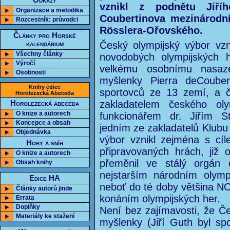
Odkazy
vznikl z podnětu Jiříh
Organizace a metodika
Coubertinova mezinárodn
Rozcestník: průvodci
Rösslera-Ořovského.
Články pro Horské
kalendárium
Český olympijský výbor vzni
Všechny články
novodobých olympijských h
Výročí
velkému osobnímu nasaze
Osobnosti
myšlenky Pierra deCouber
Knihy edice
sportovců ze 13 zemí, a č
Horolezecká Abeceda
zakladatelem českého oly
Horolezecká abeceda
O knize a autorech
funkcionářem dr. Jiřím S
Koncepce a obsah
jedním ze zakladatelů Klubu
Objednávka
výbor vznikl zejména s cíl
Hory a sníh
připravovaných hrách, již
O knize a autorech
přeměnil ve stálý orgán 
Obsah knihy
nejstarším národním olymp
Edice HA
neboť do té doby většina NO
Články autorů jinde
konáním olympijských her.
Errata
Doplňky
Není bez zajímavosti, že Če
Materiály ke stažení
myšlenky (Jiří Guth byl sp