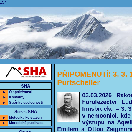
157
PŘIPOMENUTÍ: 3. 3. 
Purtscheller
SHA
O společnosti
03.03.2026 Rak
Kontakty
horolezectví Lu
Stránky společnosti
Innsbrucku – 3. 3
Servis SHA
v nemocnici, kde 
Metodika ke stažení
výstupu na Aqwil
Metodické publikace
Emilem a Ottou Zsigmond