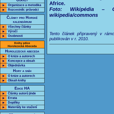
Odkazy
Africe.
Organizace a metodika
Foto: Wikipédia – Ot
Rozcestník: průvodci
wikipedia/commons
Články pro Horské
kalendárium
Všechny články
Výročí
Tento článek připravený v rám
Osobnosti
publikován v r. 2010.
Knihy edice
Horolezecká Abeceda
Horolezecká abeceda
O knize a autorech
Koncepce a obsah
Objednávka
Hory a sníh
O knize a autorech
Obsah knihy
Edice HA
Články autorů jinde
Errata
Doplňky
Materiály ke stažení