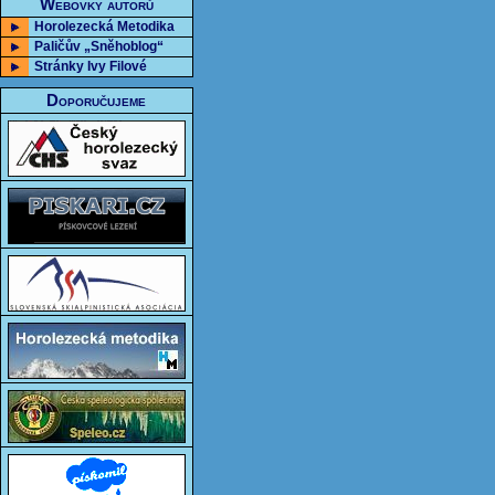
Webovky autorů
Horolezecká Metodika
Paličův „Sněhoblog“
Stránky Ivy Filové
Doporučujeme